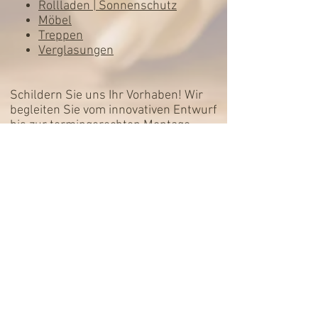
Rollladen | Sonnenschutz
Möbel
Treppen
Verglasungen
Schildern Sie uns Ihr Vorhaben! Wir
begleiten Sie vom innovativen Entwurf
bis zur termingerechten Montage.
Balzer + Henn
„Die Schreinerei für Lebens(t)räume“
Balzer + Henn GmbH & Co.KG
Oberdorfstrasse 19
D-51766 Engelskirchen
Telefon: 02263 952337
Datenschutz
Telefax: 02263 952336
Impressum
mail@balzer-henn.de