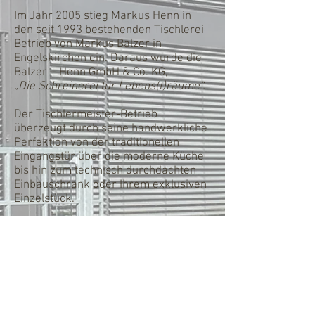
Im Jahr 2005 stieg Markus Henn in
den seit 1993 bestehenden Tischlerei-
Betrieb von Markus Balzer in
Engelskirchen ein. Daraus wurde die
Balzer + Henn GmbH & Co. KG,
„Die Schreinerei für Lebens(t)räume“.
Der Tischlermeister-Betrieb
überzeugt durch seine handwerkliche
Perfektion von der traditionellen
Eingangstür über die moderne Küche
bis hin zum technisch durchdachten
Einbauschrank oder Ihrem exklusiven
Einzelstück.
Nehmen Sie
Kontakt
mit uns auf und
schildern Sie uns Ihre
Einrichtungswünsche! Wir beraten
und begleiten Sie von der innovativen
Idee über eine umfassende Beratung
bis zur termingerechten Montage.