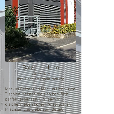
Balzer + Henn
Über uns
Ihre Tischlerei stellt sich vor
Markus Balzer und Markus Henn: zwei
Tischler-Meister, die sich beruflich
perfekt ergänzen. Ein Team mit
gleichermaßen hohem Anspruch an
Präzision und Liebe zum Detail.